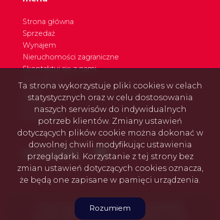
Strona główna
Sprzedaż
Wynajem
Nieruchomości zagraniczne
Skontaktuj się z nami
Nasi agenci
Ta strona wykorzystuje pliki cookies w celach
Blog
statystycznych oraz w celu dostosowania
Rodo
naszych serwisów do indywidualnych
Referencje
potrzeb klientów. Zmiany ustawień
dotyczących plików cookie można dokonać w
dowolnej chwili modyfikując ustawienia
Facebook
Facebook
social media
przeglądarki. Korzystanie z tej strony bez
zmian ustawień dotyczących cookies oznacza,
że będą one zapisane w pamięci urządzenia.
Firma Prosperty Biuro Nieruchomości © 2026
Rozumiem
Program dla biur nieruchomości
Galactica Virgo