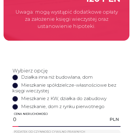
Uwaga: mogą wystąpić dodatkowe opłaty
za założenie księgi wieczystej oraz
ustanowienie hipoteki.
Wybierz opcję
Działka inna niż budowlana, dom
Mieszkanie spółdzielcze-własnościowe bez
księgi wieczystej
Mieszkanie z KW, działka do zabudowy
Mieszkanie, dom z rynku pierwotnego
CENA NIERUCHOMOŚCI
PLN
PODATEK OD CZYNNOŚCI CYWILNO-PRAWNYCH