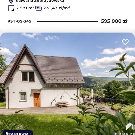
Kalwaria Zebrzydowska
2
2
2 571 m
231,43 zł/m
595 000 zł
PST-GS-345
Dodaj
Bez prowizji