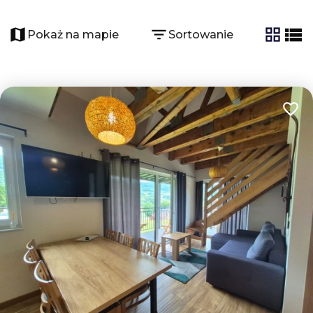
Pokaż na mapie
Sortowanie
tabela
list
Dodaj