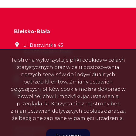
Bielsko-Biała
ul. Bestwińska 43
43-300 Bielsko-Biała
Ta strona wykorzystuje pliki cookies w celach
+48 530 035 270
statystycznych oraz w celu dostosowania
naszych serwisów do indywidualnych
+48 883 423 120
potrzeb klientów. Zmiany ustawień
dotyczących plików cookie można dokonać w
biuro@prosperty.pl
dowolnej chwili modyfikując ustawienia
przeglądarki. Korzystanie z tej strony bez
zmian ustawień dotyczących cookies oznacza,
menu
że będą one zapisane w pamięci urządzenia.
Strona główna
Rozumiem