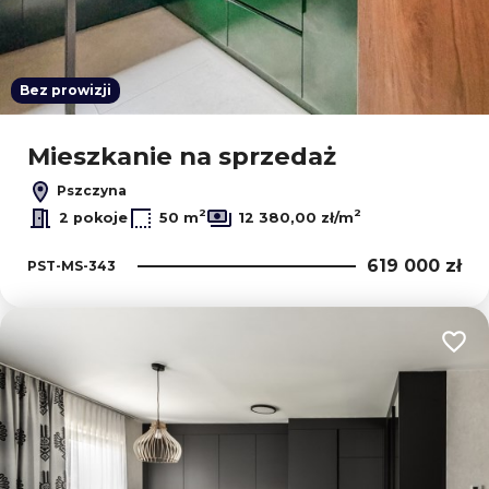
Bez prowizji
Mieszkanie na sprzedaż
Pszczyna
2
2
2 pokoje
50 m
12 380,00 zł/m
619 000 zł
PST-MS-343
Dodaj