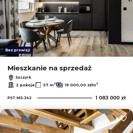
Bez prowizji
Mieszkanie na sprzedaż
Szczyrk
2
2
2 pokoje
57 m
19 000,00 zł/m
1 083 000 zł
PST-MS-342
Dodaj