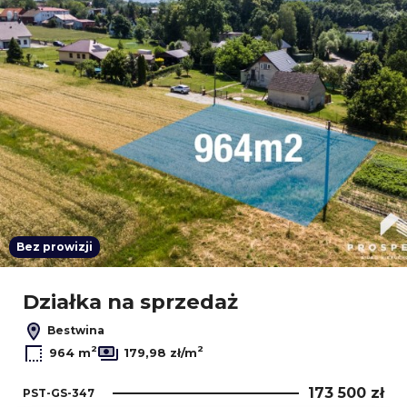
Bez prowizji
Działka na sprzedaż
Bestwina
2
2
964 m
179,98 zł/m
173 500 zł
PST-GS-347