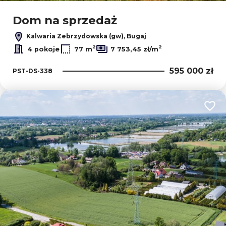
Dom na sprzedaż
Kalwaria Zebrzydowska (gw), Bugaj
2
2
4 pokoje
77 m
7 753,45 zł/m
595 000 zł
PST-DS-338
Dodaj