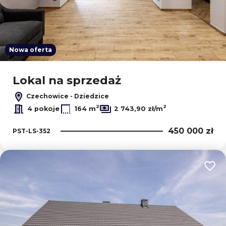
Nowa oferta
Lokal na sprzedaż
Czechowice - Dziedzice
2
2
4 pokoje
164 m
2 743,90 zł/m
450 000 zł
PST-LS-352
Dodaj