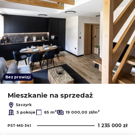
Bez prowizji
Mieszkanie na sprzedaż
Szczyrk
2
2
3 pokoje
65 m
19 000,00 zł/m
1 235 000 zł
PST-MS-341