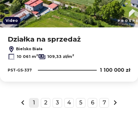
Video
Działka na sprzedaż
Bielsko Biała
2
2
10 061 m
109,33 zł/m
1 100 000 zł
PST-GS-337
1
2
3
4
5
6
7
prev
next