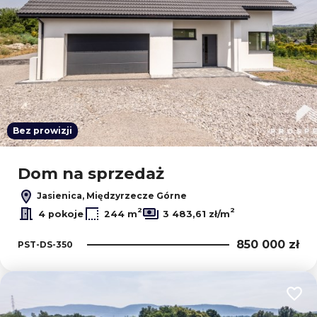
Bez prowizji
Dom na sprzedaż
Jasienica, Międzyrzecze Górne
2
2
4 pokoje
244 m
3 483,61 zł/m
850 000 zł
PST-DS-350
Dodaj