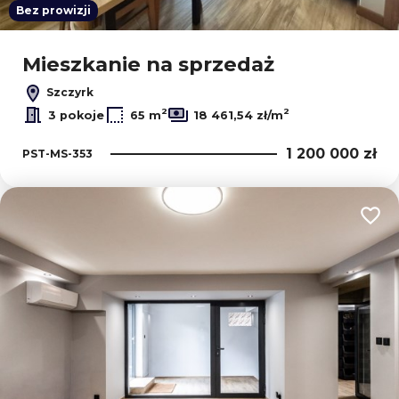
Bez prowizji
Mieszkanie na sprzedaż
Szczyrk
2
2
3 pokoje
65 m
18 461,54 zł/m
1 200 000 zł
PST-MS-353
Dodaj