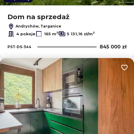
Dom na sprzedaż
Andrychów, Targanice
2
2
4 pokoje
165 m
5 131,16 zł/m
845 000 zł
PST-DS-344
Dodaj