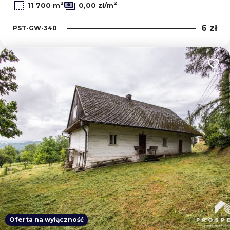
2
2
11 700 m
0,00 zł/m
6 zł
PST-GW-340
Dodaj
Oferta na wyłączność