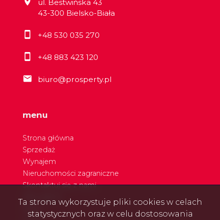
ul. Bestwińska 43
43-300 Bielsko-Biała
+48 530 035 270
+48 883 423 120
biuro@prosperty.pl
menu
Strona główna
Sprzedaż
Wynajem
Nieruchomości zagraniczne
Skontaktuj się z nami
Nasi agenci
Ta strona wykorzystuje pliki cookies w celach
Blog
statystycznych oraz w celu dostosowania