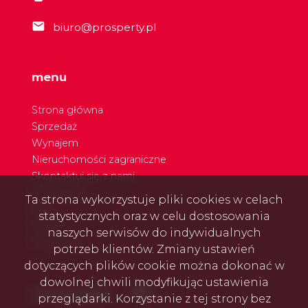
biuro@prosperty.pl
menu
Strona główna
Sprzedaż
Wynajem
Nieruchomości zagraniczne
Skontaktuj się z nami
Nasi agenci
Ta strona wykorzystuje pliki cookies w celach
Blog
statystycznych oraz w celu dostosowania
Rodo
naszych serwisów do indywidualnych
Referencje
potrzeb klientów. Zmiany ustawień
dotyczących plików cookie można dokonać w
dowolnej chwili modyfikując ustawienia
Facebook
Facebook
social media
przeglądarki. Korzystanie z tej strony bez