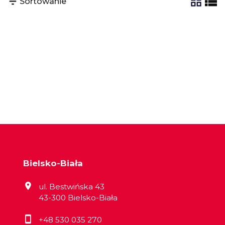
Sortowanie
tabela
list
Bielsko-Biała
ul. Bestwińska 43
43-300 Bielsko-Biała
+48 530 035 270