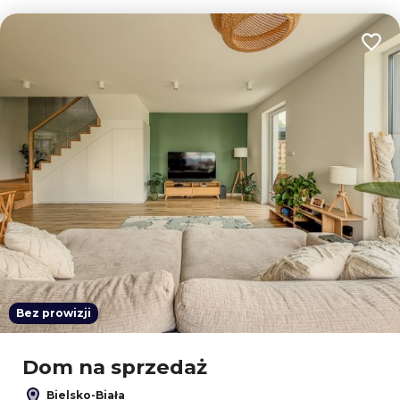
Dodaj
Bez prowizji
Dom na sprzedaż
Bielsko-Biała