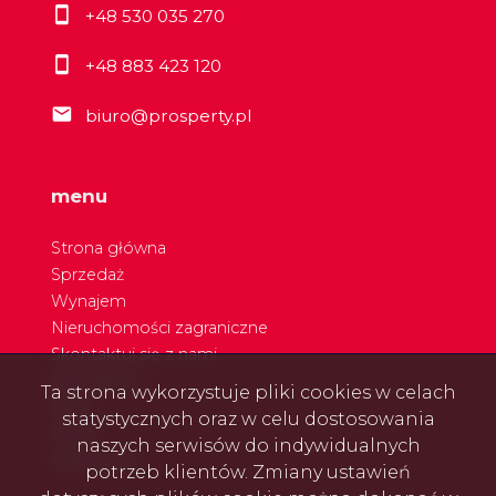
+48 530 035 270
+48 883 423 120
biuro@prosperty.pl
menu
Strona główna
Sprzedaż
Wynajem
Nieruchomości zagraniczne
Skontaktuj się z nami
Nasi agenci
Ta strona wykorzystuje pliki cookies w celach
Blog
statystycznych oraz w celu dostosowania
Rodo
naszych serwisów do indywidualnych
Referencje
potrzeb klientów. Zmiany ustawień