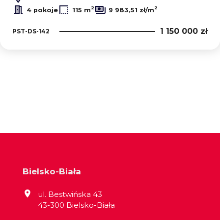
2
2
4 pokoje
115 m
9 983,51 zł/m
1 150 000 zł
PST-DS-142
Bielsko-Biała
ul. Bestwińska 43
43-300 Bielsko-Biała