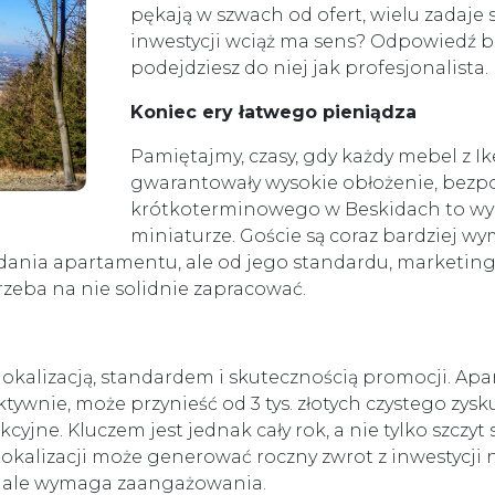
pękają w szwach od ofert, wielu zadaje 
inwestycji wciąż ma sens? Odpowiedź br
podejdziesz do niej jak profesjonalista.
Koniec ery łatwego pieniądza
Pamiętajmy, czasy, gdy każdy mebel z Ik
gwarantowały wysokie obłożenie, bezpo
krótkoterminowego w Beskidach to wy
miniaturze. Goście są coraz bardziej w
dania apartamentu, ale od jego standardu, marketing
 trzeba na nie solidnie zapracować.
lokalizacją, standardem i skutecznością promocji. A
ktywnie, może przynieść od 3 tys. złotych czystego zy
kcyjne. Kluczem jest jednak cały rok, a nie tylko szczyt
kalizacji może generować roczny zwrot z inwestycji n
 ale wymaga zaangażowania.