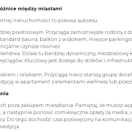
– różnice między miastami
etnej nieruchomości to połowa sukcesu.
ziej prestiżowym. Przyciąga zamożniejsze rodziny z dz
y standard (sauna, balkon z widokiem, miejsce parking
encjalne czynsze również.
aleństwa. Działa tu bardziej dynamiczny, młodzieżowy k
yciągów. Kluczowy jest dostęp do stoków i infrastru
kiem i relaksem. Przyciąga nieco starszą grupę docelo
tycję w apartament z elementami wellness lub położon
ania
tach poza zakupem mieszkania. Pamiętaj, że musisz 
zł), a następnie ponosić comiesięczne opłaty za media, 
tający. Do tego dochodzi czas poświęcony na komunikac
estycja.