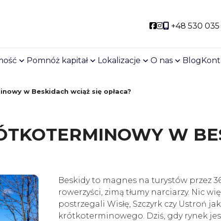
Social link
Social link
+48 530 035
mość
Pomnóż kapitał
Lokalizacje
O nas
Blog
Kont
inowy w Beskidach wciąż się opłaca?
ÓTKOTERMINOWY W BES
Beskidy to magnes na turystów przez 3
rowerzyści, zimą tłumy narciarzy. Nic wi
postrzegali Wisłę, Szczyrk czy Ustroń ja
krótkoterminowego. Dziś, gdy rynek je