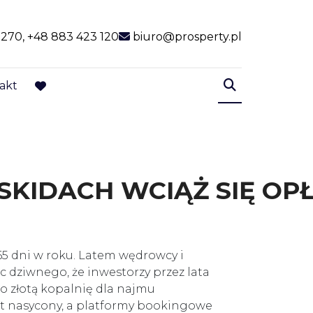
 270, +48 883 423 120
biuro@prosperty.pl
akt
favorite
KIDACH WCIĄŻ SIĘ OP
65 dni w roku. Latem wędrowcy i
ęc dziwnego, że inwestorzy przez lata
ko złotą kopalnię dla najmu
st nasycony, a platformy bookingowe