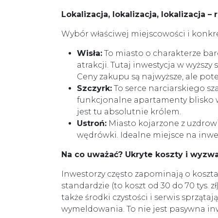
Lokalizacja, lokalizacja, lokalizacja 
Wybór właściwej miejscowości i konkr
Wisła:
To miasto o charakterze bard
atrakcji. Tutaj inwestycja w wyższ
Ceny zakupu są najwyższe, ale pot
Szczyrk:
To serce narciarskiego sz
funkcjonalne apartamenty blisko w
jest tu absolutnie królem.
Ustroń:
Miasto kojarzone z uzdrowis
wędrówki. Idealne miejsce na inwes
Na co uważać? Ukryte koszty i wyzw
Inwestorzy często zapominają o kosz
standardzie (to koszt od 30 do 70 tys. 
także środki czystości i serwis sprzą
wymeldowania. To nie jest pasywna inw