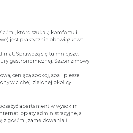
iećmi, które szukają komfortu i
owe) jest praktycznie obowiązkowa.
limat. Sprawdzą się tu mniejsze,
ktury gastronomicznej. Sezon zimowy
wą, ceniącą spokój, spa i piesze
y w cichej, zielonej okolicy.
wyposażyć apartament w wysokim
internet, opłaty administracyjne, a
ję z gośćmi, zameldowania i