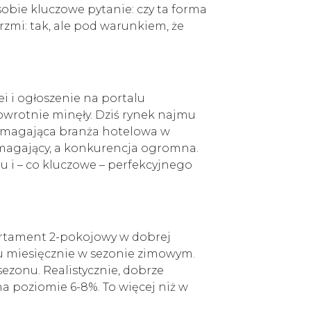
sobie kluczowe pytanie: czy ta forma
zmi: tak, ale pod warunkiem, że
ei i ogłoszenie na portalu
wrotnie minęły. Dziś rynek najmu
magająca branża hotelowa w
ymagający, a konkurencja ogromna.
u i – co kluczowe – perfekcyjnego
partament 2-pokojowy w dobrej
sku miesięcznie w sezonie zimowym.
 sezonu. Realistycznie, dobrze
a poziomie 6-8%. To więcej niż w