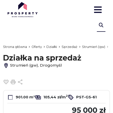
Strona główna
Oferty
Działki
Sprzedaż
Strumień (gw)
D
Działka na sprzedaż
Strumień (gw), Drogomyśl
Dodaj do ulubionych
Drukuj
Udostępnij
2
901.00 m²
105,44 zł/m
PST-GS-61
95 000 zł