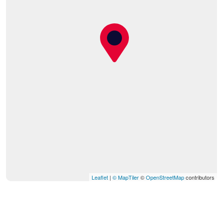
Leaflet
|
© MapTiler
©
OpenStreetMap
contributors