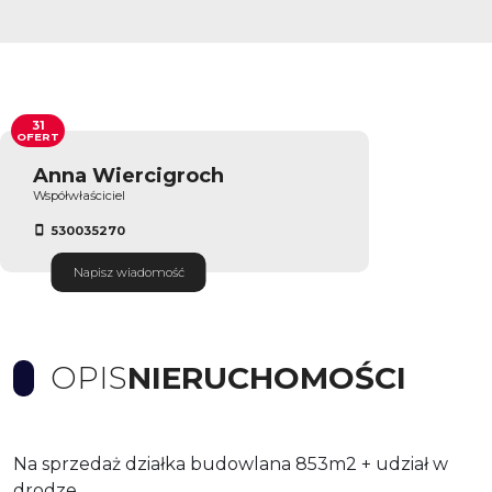
31
OFERT
Anna Wiercigroch
Współwłaściciel
530035270
Napisz wiadomość
OPIS
NIERUCHOMOŚCI
Na sprzedaż działka budowlana 853m2 + udział w
drodze.