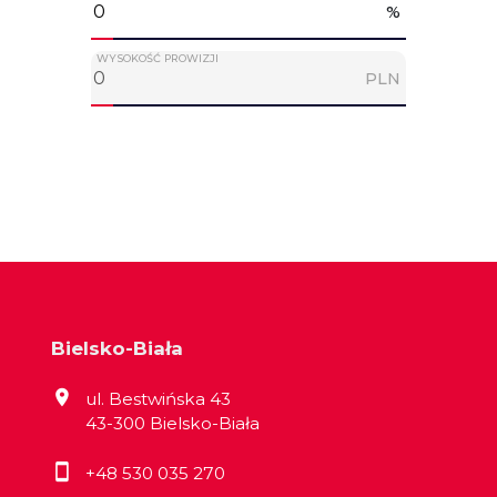
%
WYSOKOŚĆ PROWIZJI
PLN
Bielsko-Biała
ul. Bestwińska 43
43-300 Bielsko-Biała
+48 530 035 270