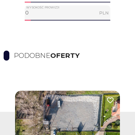
WYSOKOŚĆ PROWIZJI
PLN
PODOBNE
OFERTY
Dodaj do ulub