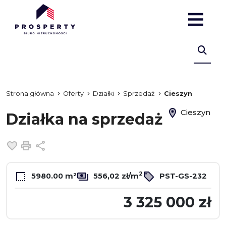
Strona główna
Oferty
Działki
Sprzedaż
Cieszyn
Cieszyn
Działka na sprzedaż
Dodaj do ulubionych
Drukuj
Udostępnij
2
5980.00 m²
556,02 zł/m
PST-GS-232
3 325 000 zł