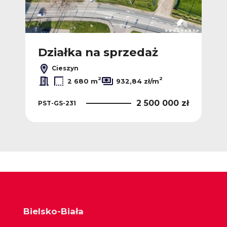
Działka na sprzedaż
Cieszyn
2
2
2 680 m
932,84 zł/m
2 500 000 zł
PST-GS-231
Bielsko-Biała