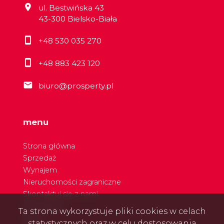
ul. Bestwińska 43
43-300 Bielsko-Biała
+48 530 035 270
+48 883 423 120
biuro@prosperty.pl
menu
Strona główna
Sprzedaż
Wynajem
Nieruchomości zagraniczne
Skontaktuj się z nami
Nasi agenci
Ta strona wykorzystuje pliki cookies w celach
Blog
statystycznych oraz w celu dostosowania