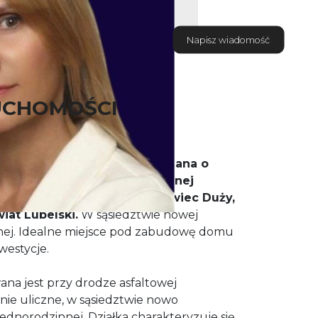
Napisz wiadomość
UCHOMOŚCI
y jest działka rolno-budowlana o
 000 m², położona w atrakcyjnej
okolicy w miejscowości
Radawiec Duży,
iat Lubelski.
W sąsiedztwie nowej
ej. Idealne miejsce pod zabudowę domu
westycje.
a jest przy drodze asfaltowej
nie uliczne, w sąsiedztwie nowo
dnorodzinnej. Działka charakteryzuje się