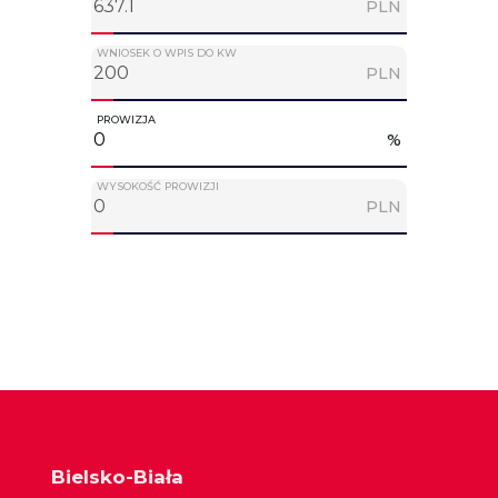
PLN
WNIOSEK O WPIS DO KW
PLN
PROWIZJA
%
WYSOKOŚĆ PROWIZJI
PLN
Bielsko-Biała