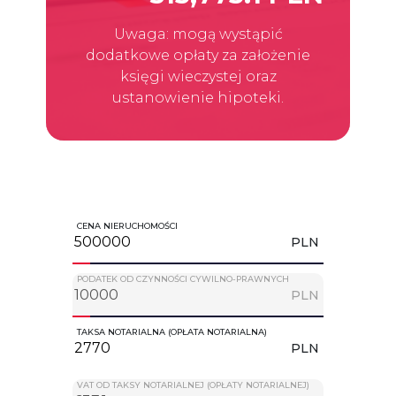
Uwaga: mogą wystąpić
dodatkowe opłaty za założenie
księgi wieczystej oraz
ustanowienie hipoteki.
CENA NIERUCHOMOŚCI
PLN
PODATEK OD CZYNNOŚCI CYWILNO-PRAWNYCH
PLN
TAKSA NOTARIALNA (OPŁATA NOTARIALNA)
PLN
VAT OD TAKSY NOTARIALNEJ (OPŁATY NOTARIALNEJ)