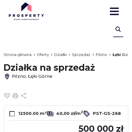
Strona główna
Oferty
Działki
Sprzedaż
Pilzno
Łęki Gór
Działka na sprzedaż
Pilzno, Łęki Górne
Dodaj do ulubionych
Drukuj
Udostępnij
2
12500.00 m²
40,00 zł/m
PST-GS-268
500 000 zł