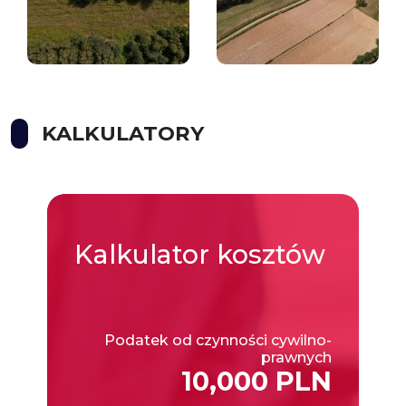
KALKULATORY
Kalkulator
kosztów
Podatek od czynności cywilno-
prawnych
10,000 PLN