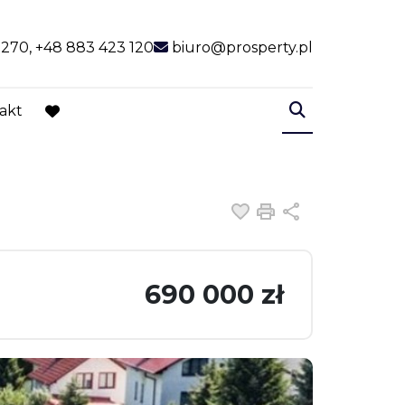
 270, +48 883 423 120
biuro@prosperty.pl
akt
favorite
Dodaj do ulubiony
Drukuj
Udostępnij
690 000 zł