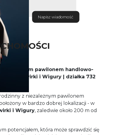
Napisz wiadomość
UCHOMOŚCI
 niezależnym pawilonem handlowo-
t | ul. Żwirki i Wigury | działka 732
rodzinny z niezależnym pawilonem
łożony w bardzo dobrej lokalizacji - w
wirki i Wigury
, zaledwie około 200 m od
m potencjałem, która może sprawdzić się