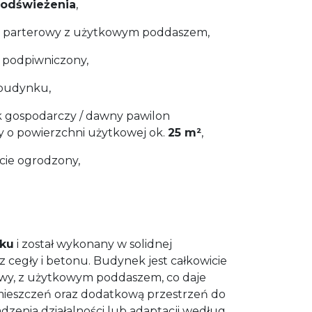
 odświeżenia
,
, parterowy z użytkowym poddaszem,
 podpiwniczony,
 budynku,
 gospodarczy / dawny pawilon
 o powierzchni użytkowej ok.
25 m²
,
icie ogrodzony,
oku
i został wykonany w solidnej
z cegły i betonu. Budynek jest całkowicie
wy, z użytkowym poddaszem, co daje
mieszczeń oraz dodatkową przestrzeń do
zenia działalności lub adaptacji według