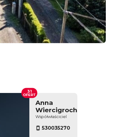
31
OFERT
Anna
Wiercigroch
Współwłaściciel
530035270