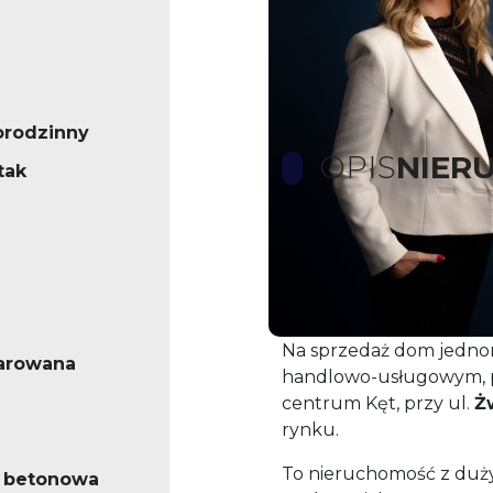
orodzinny
OPIS
NIER
tak
Dom jednorodzinny z
usługowym | centrum Kę
m²
Na sprzedaż dom jedno
arowana
handlowo-usługowym, po
centrum Kęt, przy ul.
Ż
rynku.
To nieruchomość z duży
 betonowa