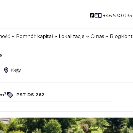
Social link
Social link
+48 530 035
mość
Pomnóż kapitał
Lokalizacje
O nas
Blog
Kont
ty
ż
Kęty
2
/m
PST-DS-262