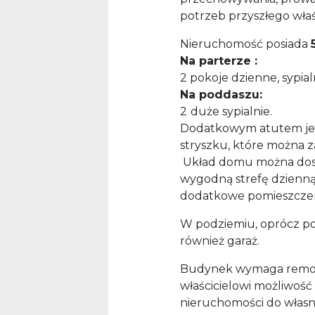
potrzeb przyszłego właśc
Nieruchomość posiada
Na parterze :
2 pokoje dzienne, sypialn
Na poddaszu:
2
duże sypialnie.
Dodatkowym atutem jes
stryszku, które można 
Układ domu można dost
wygodną strefę dzienną
dodatkowe pomieszczen
W podziemiu, oprócz po
również garaż.
Budynek wymaga remont
właścicielowi możliwość
nieruchomości do własn