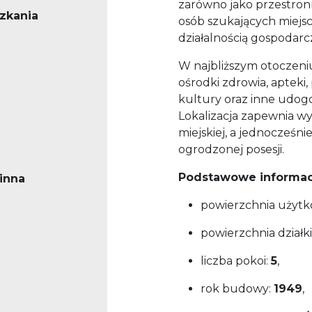
zarówno jako przestronn
zkania
osób szukających miejsc
działalnością gospodarc
W najbliższym otoczeniu 
ośrodki zdrowia, apteki
kultury oraz inne udog
Lokalizacja zapewnia w
miejskiej, a jednocześni
ogrodzonej posesji.
Podstawowe informac
inna
powierzchnia użyt
powierzchnia działki
liczba pokoi:
5
,
rok budowy:
1949
,