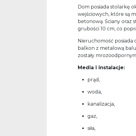
Dom posiada stolarkę ok
wejściowych, które są 
betonową. Ściany oraz s
grubości 10 cm, co pop
Nieruchomość posiada d
balkon z metalową bal
zostały mrozoodpornymi
Media i instalacje:
prąd,
woda,
kanalizacja,
gaz,
siła,