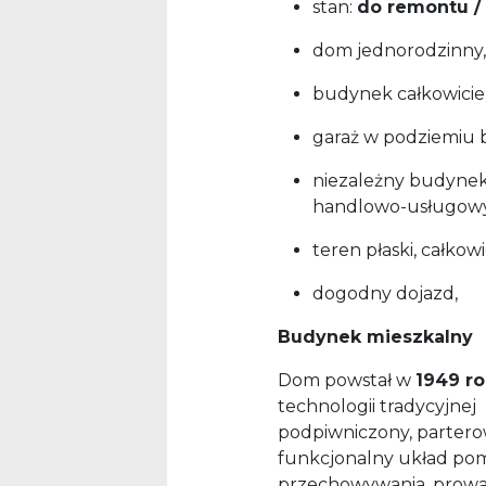
stan:
do remontu /
dom jednorodzinny
budynek całkowicie
garaż w podziemiu
niezależny budynek
handlowo-usługowy
teren płaski, całkow
dogodny dojazd,
Budynek mieszkalny
Dom powstał w
1949 r
technologii tradycyjnej 
podpiwniczony, partero
funkcjonalny układ po
przechowywania, prowad