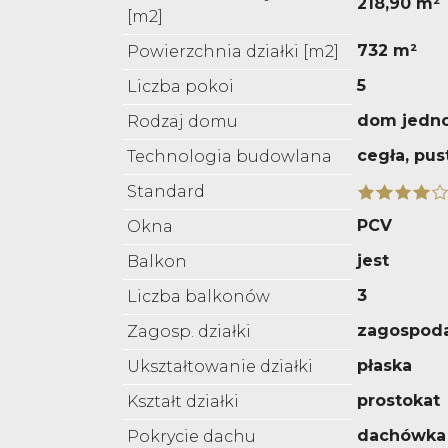
218,90 m²
[m2]
732 m²
Powierzchnia działki [m2]
5
Liczba pokoi
dom jedn
Rodzaj domu
cegła, pus
Technologia budowlana
Standard
PCV
Okna
jest
Balkon
3
Liczba balkonów
zagospod
Zagosp. działki
płaska
Ukształtowanie działki
prostokat
Kształt działki
dachówka
Pokrycie dachu