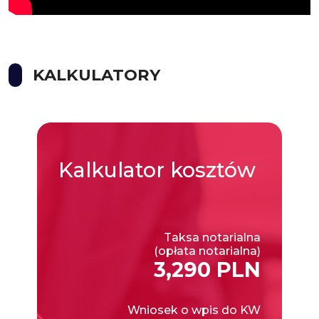
KALKULATORY
Kalkulator
kosztów
Taksa notarialna
(opłata notarialna)
3,290 PLN
Wniosek o wpis do KW