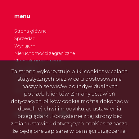
menu
Strona główna
Sprzedaż
Wynajem
Nieruchomości zagraniczne
Skontaktuj się z nami
Nasi agenci
Ta strona wykorzystuje pliki cookies w celach
Blog
statystycznych oraz w celu dostosowania
Rodo
naszych serwisów do indywidualnych
Referencje
potrzeb klientów. Zmiany ustawień
dotyczących plików cookie można dokonać w
dowolnej chwili modyfikując ustawienia
Facebook
Facebook
social media
przeglądarki. Korzystanie z tej strony bez
zmian ustawień dotyczących cookies oznacza,
że będą one zapisane w pamięci urządzenia.