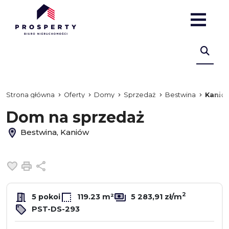
Strona główna
Oferty
Domy
Sprzedaż
Bestwina
Kanió
Dom na sprzedaż
Bestwina, Kaniów
Dodaj do ulubionych
Drukuj
Udostępnij
2
5 pokoi
119.23 m²
5 283,91 zł/m
PST-DS-293