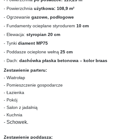
- Powierzchnia
użytkowa: 108,9 m²
- Ogrzewanie
gazowe, podłogowe
- Fundamenty ocieplane styrodurem
10 cm
- Elewacja:
styropian 20 cm
- Tynki
diament MP75
- Poddasze ocieplone wełną
25 cm
- Dach:
dachówka płaska betonowa – kolor braas
Zestawienie parteru:
- Wiatrołap
- Pomieszczenie gospodarcze
- Łazienka
- Pokój
- Salon z jadalnią
- Kuchnia
- Schowek.
Zestawienie poddasza: