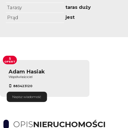
taras duży
Tarasy
jest
Prąd
5
OFERT
Adam Hasiak
Współwłaściciel
883423120
Napisz wiadomość
OPIS
NIERUCHOMOŚCI