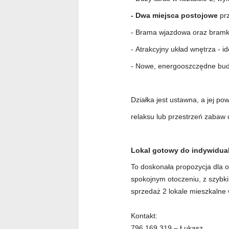
- Dwa miejsca postojowe
prz
- Brama wjazdowa oraz bram
- Atrakcyjny układ wnętrza - id
- Nowe, energooszczędne bud
Działka jest ustawna, a jej po
relaksu lub przestrzeń zabaw d
Lokal gotowy do indywidual
To doskonała propozycja dla
spokojnym otoczeniu, z szyb
sprzedaż 2 lokale mieszkaln
Kontakt:
796 169 319 – Łukasz