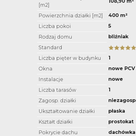
108,90 m²
[m2]
400 m²
Powierzchnia działki [m2]
5
Liczba pokoi
bliźniak
Rodzaj domu
Standard
1
Liczba pięter w budynku
nowe PCV
Okna
nowe
Instalacje
1
Liczba tarasów
niezagos
Zagosp. działki
płaska
Ukształtowanie działki
prostokat
Kształt działki
dachówka
Pokrycie dachu