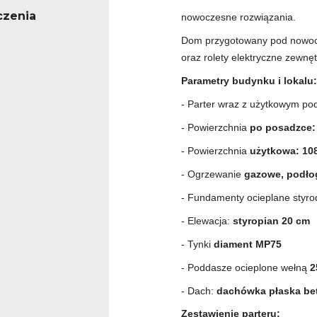
czenia
nowoczesne rozwiązania.
Dom przygotowany pod nowocze
oraz rolety elektryczne zewnęt
Parametry budynku i lokalu:
- Parter wraz z użytkowym p
- Powierzchnia
po posadzce:
- Powierzchnia
użytkowa: 108
- Ogrzewanie
gazowe, podł
- Fundamenty ocieplane styr
- Elewacja:
styropian 20 cm
- Tynki
diament MP75
- Poddasze ocieplone wełną
2
- Dach:
dachówka płaska bet
Zestawienie parteru: