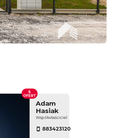
5
OFERT
Adam
Hasiak
Współwłaściciel
883423120