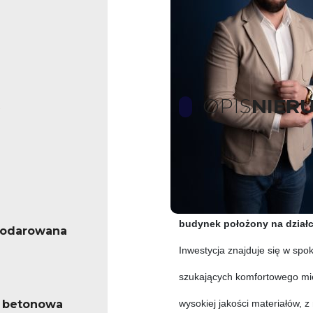
OPIS
NIER
Na sprzedaż nowoczesny loka
dwulokalowym, położony na dz
budynek położony na działc
podarowana
Inwestycja znajduje się w spoko
szukających komfortowego mie
 betonowa
wysokiej jakości materiałów, 