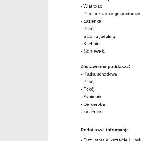
- Wiatrołap
- Pomieszczenie gospodarcze
- Łazienka
- Pokój
- Salon z jadalnią
- Kuchnia
- Schowek.
Zestawienie poddasza:
- Klatka schodowa
- Pokój
- Pokój
- Sypialnia
- Garderoba
- Łazienka.
Dodatkowe informacje:
- Duży taras w kształcie L, wy