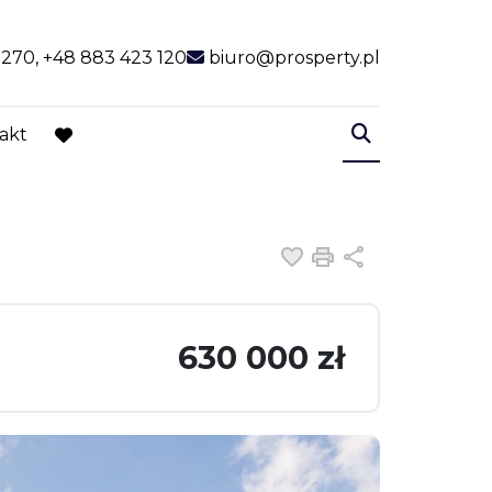
 270, +48 883 423 120
biuro@prosperty.pl
akt
favorite
Dodaj do ulubiony
Drukuj
Udostępnij
630 000 zł