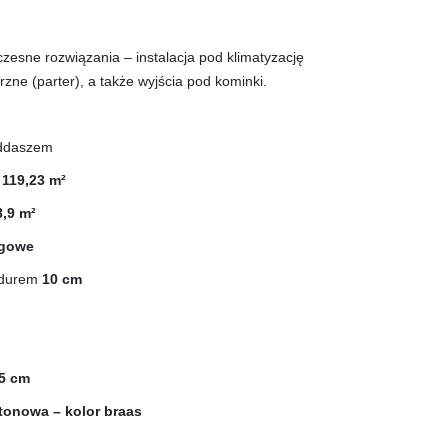
sne rozwiązania – instalacja pod klimatyzację
rzne (parter), a także wyjścia pod kominki.
oddaszem
 119,23 m²
,9 m²
ogowe
odurem
10 cm
5 cm
onowa – kolor braas