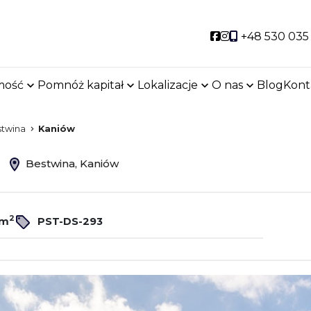
Social link
Social link
+48 530 035
mość
Pomnóż kapitał
Lokalizacje
O nas
Blog
Kont
stwina
Kaniów
ż
Bestwina, Kaniów
2
/m
PST-DS-293