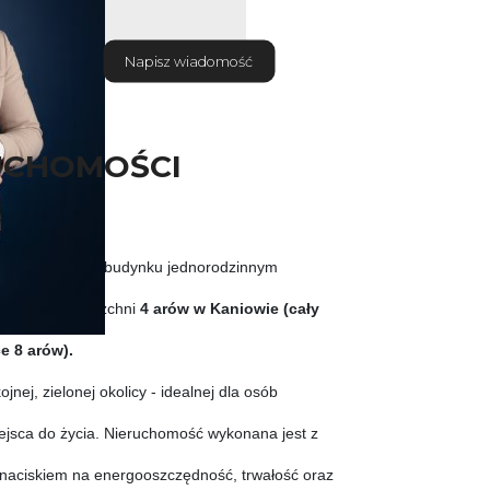
Napisz wiadomość
UCHOMOŚCI
l mieszkalny w budynku jednorodzinnym
iałce o powierzchni
4 arów w Kaniowie (cały
e 8 arów).
jnej, zielonej okolicy - idealnej dla osób
jsca do życia. Nieruchomość wykonana jest z
z naciskiem na energooszczędność, trwałość oraz