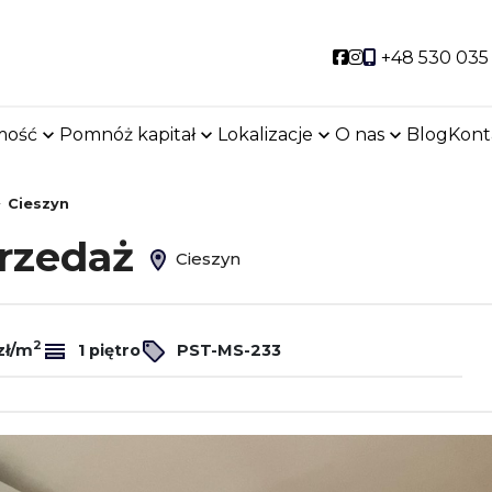
Social link
Social link
+48 530 035
mość
Pomnóż kapitał
Lokalizacje
O nas
Blog
Kont
Cieszyn
przedaż
Cieszyn
2
zł/m
1 piętro
PST-MS-233