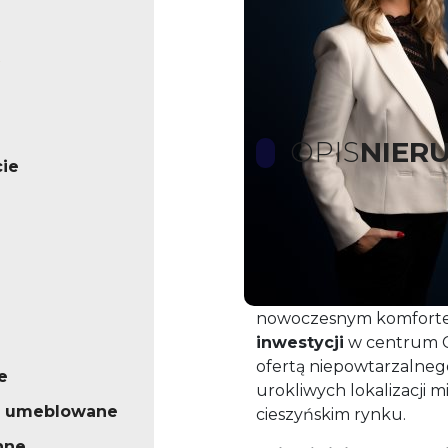
OPIS
NIER
ie
Cieszyn, ul. Głęboka 
idealne pod inwestyc
Marzysz o przestrzeni z 
nowoczesnym komforte
inwestycji
w centrum Ci
ofertą niepowtarzalnego
e
urokliwych lokalizacji mi
o umeblowane
cieszyńskim rynku.
nne