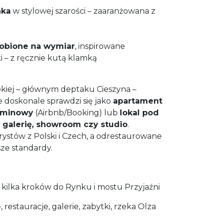
nka
w stylowej szarości – zaaranżowana z
robione na wymiar
, inspirowane
i – z ręcznie kutą klamką
okiej – głównym deptaku Cieszyna –
e doskonale sprawdzi się jako
apartament
rminowy
(Airbnb/Booking) lub
lokal pod
, galerię, showroom czy studio
.
urystów z Polski i Czech, a odrestaurowane
ze standardy.
kilka kroków do Rynku i mostu Przyjaźni
 restauracje, galerie, zabytki, rzeka Olza