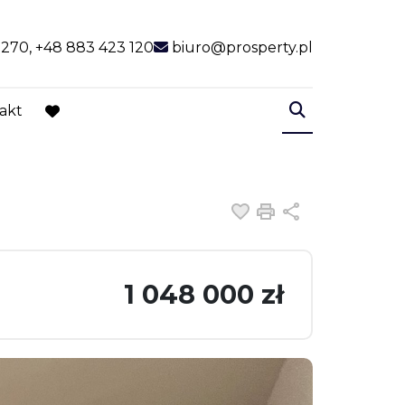
 270, +48 883 423 120
biuro@prosperty.pl
akt
favorite
Dodaj do ulubiony
Drukuj
Udostępnij
1 048 000 zł