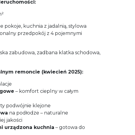
nieruchomości:
m²
 pokoje, kuchnia z jadalnią, stylowa
cjonalny przedpokój z 4 pojemnymi
iska zabudowa, zadbana klatka schodowa,
lnym remoncie (kwiecień 2025):
lacje
ogowe
– komfort cieplny w całym
y podwójnie klejone
owa
na podłodze – naturalne
j jakości
ni urządzona kuchnia
– gotowa do