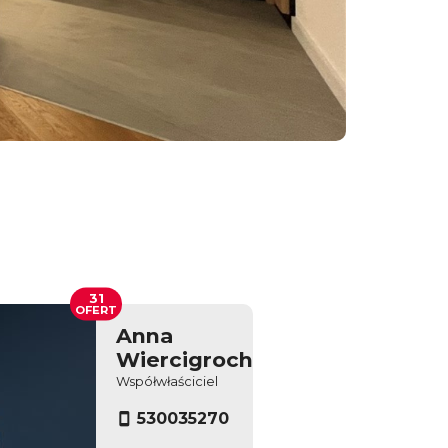
31
OFERT
Anna
Wiercigroch
Współwłaściciel
530035270