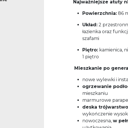
Najważniejsze atuty 
Powierzchnia:
86 
Układ:
2 przestronne
łazienka oraz funk
szafami
Piętro:
kamienica, n
1 piętro
Mieszkanie po genera
nowe wylewki i insta
ogrzewanie podł
mieszkaniu
marmurowe parapet
deska trójwarstw
wykończenie wysokie
nowoczesna,
w peł
użytkowania