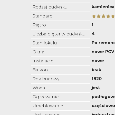
kamienica
Rodzaj budynku
Standard
1
Piętro
4
Liczba pięter w budynku
Po remonc
Stan lokalu
nowe PCV
Okna
nowe
Instalacje
brak
Balkon
1920
Rok budowy
jest
Woda
podłogow
Ogrzewanie
częściow
Umeblowanie
jednostro
Usytuowanie